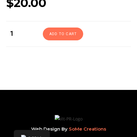
$
20.00
ADD TO CART
Web Design By
SoMe Creations